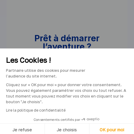
Prêt à démarrer
l’aventure ?
Les Cookies !
Consultez toutes nos offres ou découvrez-en
plus sur la culture et les valeurs de Rexel.
Partnaire utilise des cookies pour mesurer
l’audience du site internet.
Cliquez sur « OK pour moi » pour donner votre consentement.
Voir toutes les offres Partnaire
Vous pouvez également paramétrer vos choix ou tout refuser. A
tout moment vous pouvez modifier vos choix en cliquant sur le
bouton "Je choisis".
Lire la politique de confidentialité
Découvrir le site Rexel
Consentements certifiés par
Je refuse
Je choisis
OK pour moi