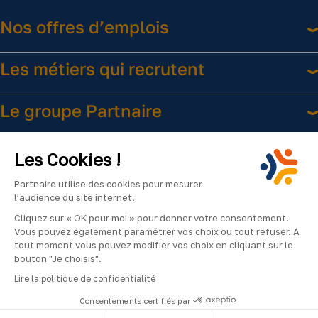
Nos offres d’emplois
Les métiers qui recrutent
Le groupe Partnaire
Liens utiles
Les Cookies !
Partnaire utilise des cookies pour mesurer
l’audience du site internet.
Cliquez sur « OK pour moi » pour donner votre consentement.
Vous pouvez également paramétrer vos choix ou tout refuser. A
tout moment vous pouvez modifier vos choix en cliquant sur le
bouton "Je choisis".
Facebook
Instagram
LinkedIn
YouTube
2024
Lire la politique de confidentialité
©Partnaire
Consentements certifiés par
–