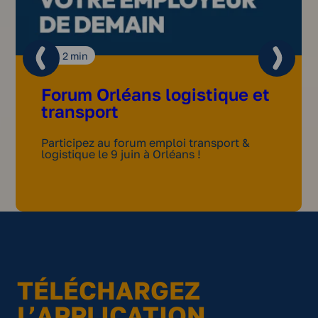
2
min
Forum Orléans logistique et
transport
u
Participez au forum emploi transport &
logistique le 9 juin à Orléans !
TÉLÉCHARGEZ
L’APPLICATION