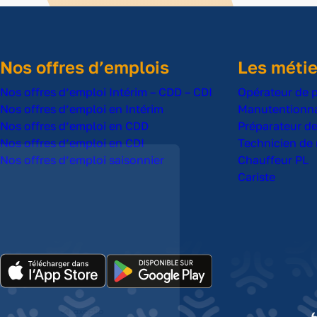
Nos offres d’emplois
Les métie
Nos offres d’emploi Intérim – CDD – CDI
Opérateur de 
Nos offres d’emploi en Intérim
Manutentionna
Nos offres d’emploi en CDD
Préparateur 
Nos offres d’emploi en CDI
Technicien de
Nos offres d’emploi saisonnier
Chauffeur PL
Les Cookies !
Cariste
Partnaire utilise des cookies pour mesurer
l’audience du site internet.
Cliquez sur « OK pour moi » pour donner votre
consentement. Vous pouvez également paramétrer vos
choix ou tout refuser. A tout moment vous pouvez modifier
vos choix en cliquant sur le bouton "Je choisis".
Lire la politique de confidentialité
Consentements certifiés par