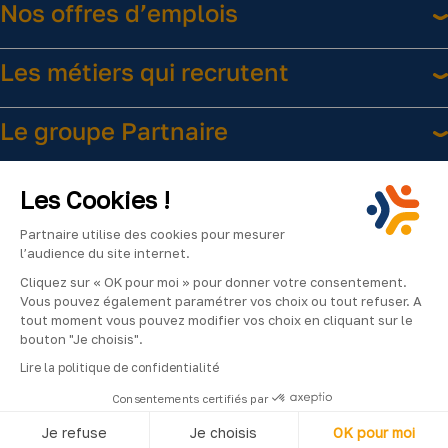
Nos offres d’emplois
Les métiers qui recrutent
Le groupe Partnaire
Liens utiles
Les Cookies !
Partnaire utilise des cookies pour mesurer
l’audience du site internet.
Cliquez sur « OK pour moi » pour donner votre consentement.
Vous pouvez également paramétrer vos choix ou tout refuser. A
tout moment vous pouvez modifier vos choix en cliquant sur le
bouton "Je choisis".
Facebook
Instagram
LinkedIn
YouTube
2024
Lire la politique de confidentialité
©Partnaire
Consentements certifiés par
–
Je refuse
Je choisis
OK pour moi
Tous