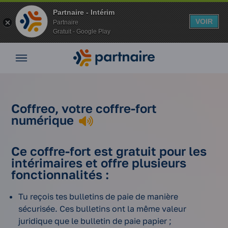
Partnaire - Intérim
VOIR
Partnaire
Gratuit - Google Play
Aller
Nos
au
offres
contenu
Nos
agences
Le
Coffreo,
Vos
Vos
Coffreo, votre coffre-fort
fonctionnement
votre
avantages
Accueil
avantages
numérique
du coffre-fort
coffre-fort
en intérim
Nos
numérique
numérique
conseils
Ce coffre-fort est gratuit pour les
Espace
intérimaires et offre plusieurs
entreprise
fonctionnalités :
Mon
compte
Tu reçois tes bulletins de paie de manière
sécurisée. Ces bulletins ont la même valeur
juridique que le bulletin de paie papier ;