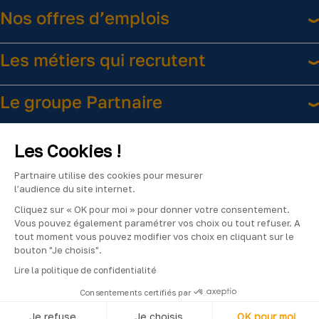
Nos offres d’emplois
Les métiers qui recrutent
Le groupe Partnaire
Liens utiles
Les Cookies !
Partnaire utilise des cookies pour mesurer
l’audience du site internet.
Cliquez sur « OK pour moi » pour donner votre consentement.
Vous pouvez également paramétrer vos choix ou tout refuser. A
tout moment vous pouvez modifier vos choix en cliquant sur le
bouton "Je choisis".
Facebook
Instagram
LinkedIn
YouTube
2024
Lire la politique de confidentialité
©Partnaire
Consentements certifiés par
–
Je refuse
Je choisis
OK pour moi