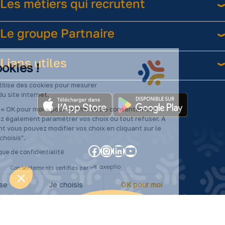
Les métiers qui recrutent
Le groupe Partnaire
Liens utiles
es Cookies !
rtnaire utilise des cookies pour mesurer
udience du site internet.
iquez sur « OK pour moi » pour donner votre consentement.
us pouvez également paramétrer vos choix ou tout refuser. A
ut moment vous pouvez modifier vos choix en cliquant sur le
uton "Je choisis".
Facebook
Instagram
LinkedIn
YouTube
2024
e la politique de confidentialité
©Partnaire
Consentements certifiés par
–
Je refuse
Je choisis
OK pour moi
Tous
droits
Axeptio consent
Plateforme de Gestion du Consentement : Personnalisez vos O
réservés