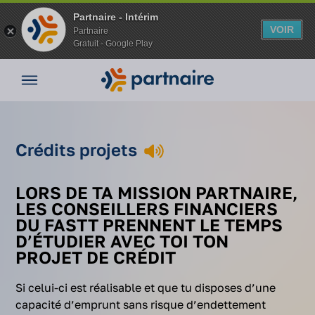
Partnaire - Intérim
VOIR
Partnaire
Gratuit - Google Play
Aller
Nos
au
offres
contenu
Nos
agences
Vos
Vos
Crédits
Crédits projets
Accueil
avantages
avantages
projets
en intérim
Nos
LORS DE TA MISSION PARTNAIRE,
conseils
LES CONSEILLERS
FINANCIERS
Espace
DU FASTT PRENNENT LE
TEMPS
entreprise
D’ÉTUDIER AVEC TOI TON
Mon
PROJET DE CRÉDIT
compte
Si celui-ci est réalisable et que tu disposes d’une
capacité d’emprunt sans risque d’endettement