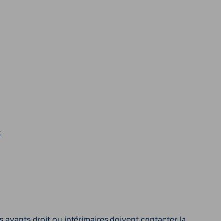
;
es ayants droit ou intérimaires doivent contacter la