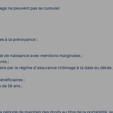
mage ne peuvent pas se cumuler.
tes à la prévoyance :
acte de naissance avec mentions marginales ;
nts ;
imaire par le régime d’assurance chômage à la date du décès 
énéficiaires ;
s de 16 ans ;
a période de maintien des droits au titre de la portabilité, l