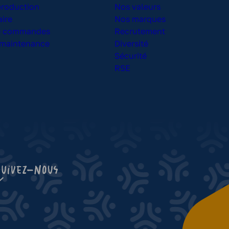
production
Nos valeurs
ire
Nos marques
de commandes
Recrutement
 maintenance
Diversité
Sécurité
RSE
be
s Options
ètres de confidentialité, en garantissant la conformité avec le