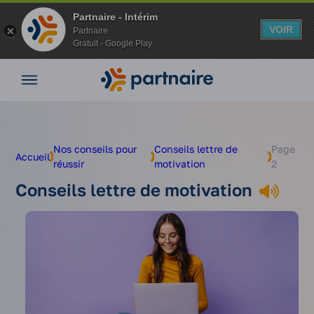
Partnaire - Intérim
VOIR
Partnaire
Gratuit - Google Play
Aller
Nos
au
offres
contenu
Nos
agences
Vos
Nos conseils pour
Conseils lettre de
Page
Accueil
avantages
réussir
motivation
2
Nos
Conseils lettre de motivation
conseils
Espace
entreprise
Mon
compte