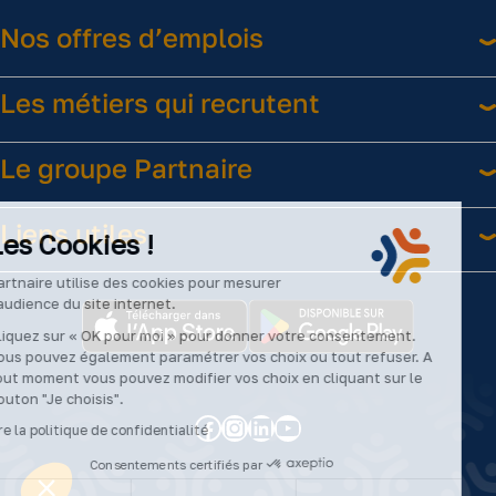
Nos offres d’emplois
Les métiers qui recrutent
Le groupe Partnaire
Liens utiles
Les Cookies !
Partnaire utilise des cookies pour mesurer
l’audience du site internet.
Cliquez sur « OK pour moi » pour donner votre consentement.
Vous pouvez également paramétrer vos choix ou tout refuser. A
tout moment vous pouvez modifier vos choix en cliquant sur le
bouton "Je choisis".
Facebook
Instagram
LinkedIn
YouTube
2024
Lire la politique de confidentialité
©Partnaire
Consentements certifiés par
–