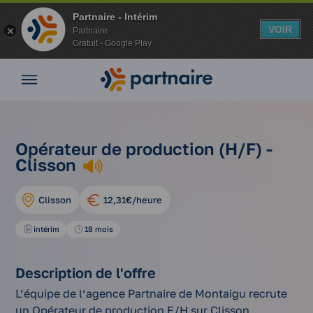
Partnaire - Intérim
VOIR
Partnaire
Gratuit - Google Play
Nos
offres
Nos
agences
opérateur
Vos
nos
Opérateur de production (H/F) -
de
avantages
Accueil
offres
Clisson
production
d'emplois
Nos
(h/f)
conseils
Clisson
12,31€/heure
Espace
entreprise
intérim
18 mois
Mon
compte
Description de l'offre
L’équipe de l’agence Partnaire de Montaigu recrute
un Opérateur de production F/H sur Clisson.