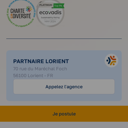
PARTNAIRE LORIENT
02
70 rue du Maréchal Foch
97
56100 Lorient - FR
21
38
Appelez l'agence
44
Je postule