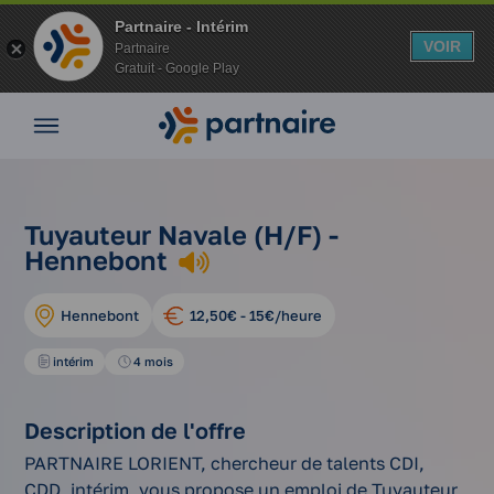
Partnaire - Intérim
VOIR
Partnaire
Gratuit - Google Play
Nos
offres
Nos
agences
nos
tuyauteur
Vos
Tuyauteur Navale (H/F) -
Accueil
offres
navale
avantages
Hennebont
d'emplois
(h/f)
Nos
conseils
Hennebont
12,50€ - 15€/heure
Espace
entreprise
intérim
4 mois
Mon
compte
Description de l'offre
PARTNAIRE LORIENT, chercheur de talents CDI,
CDD, intérim, vous propose un emploi de Tuyauteur