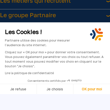
Les métiers qui recrutent
Le groupe Partnaire
Liens utiles
Les Cookies !
Partnaire utilise des cookies pour mesurer
l’audience du site internet.
Cliquez sur « OK pour moi » pour donner votre consentement.
Vous pouvez également paramétrer vos choix ou tout refuser. A
tout moment vous pouvez modifier vos choix en cliquant sur le
bouton "Je choisis".
Facebook
Instagram
LinkedIn
YouTube
2024
Lire la politique de confidentialité
©Partnaire
Consentements certifiés par
–
Je refuse
Je choisis
OK pour moi
Tous
droits
Axeptio consent
Plateforme de Gestion du Consentement : Personnalisez vos O
réservés