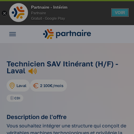
Partnaire - Intérim
VOIR
Partnaire
Gratuit - Google Play
Nos
offres
Nos
agences
technicien
Vos
nos
Technicien SAV Itinérant (H/F) -
sav
avantages
Accueil
offres
Laval
itinérant
d'emplois
Nos
(h/f)
conseils
Laval
2 100€/mois
Espace
entreprise
CDI
Mon
compte
Description de l'offre
Vous souhaitez intégrer une structure qui conçoit de
véritables machines technologiques et privilégie la