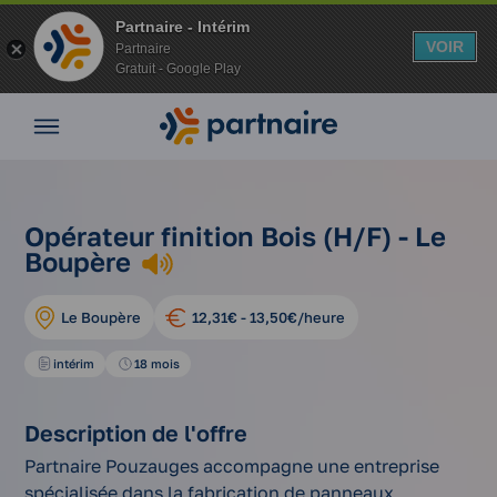
Partnaire - Intérim
VOIR
Partnaire
Gratuit - Google Play
Nos
offres
Nos
agences
nos
opérateur
Vos
Opérateur finition Bois (H/F) - Le
Accueil
offres
finition
avantages
Boupère
d'emplois
bois (h/f)
Nos
conseils
Le Boupère
12,31€ - 13,50€/heure
Espace
entreprise
intérim
18 mois
Mon
compte
Description de l'offre
Partnaire Pouzauges accompagne une entreprise
spécialisée dans la fabrication de panneaux