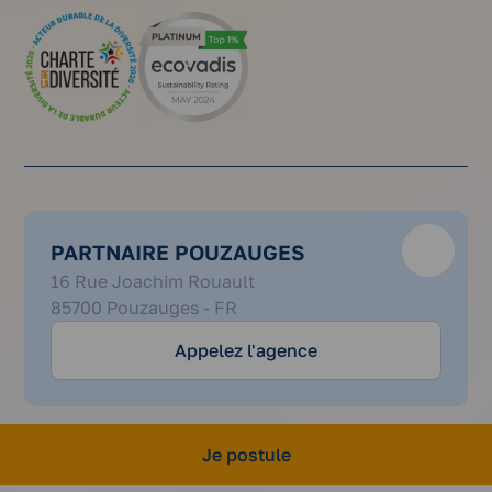
PARTNAIRE POUZAUGES
02
16 Rue Joachim Rouault
44
85700 Pouzauges - FR
18
81
Appelez l'agence
18
Je postule