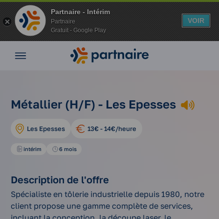
Partnaire - Intérim
VOIR
Partnaire
Gratuit - Google Play
Nos
offres
Nos
agences
nos
Vos
métallier
Métallier (H/F) - Les Epesses
Accueil
offres
avantages
(h/f)
d'emplois
Nos
Les Epesses
13€ - 14€/heure
conseils
Espace
intérim
6 mois
entreprise
Mon
Description de l'offre
compte
Spécialiste en tôlerie industrielle depuis 1980, notre
client propose une gamme complète de services,
incluant la conception, la découpe laser, le