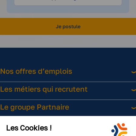
09
Je postule
Nos offres d’emplois
Les métiers qui recrutent
Le groupe Partnaire
Liens utiles
Les Cookies !