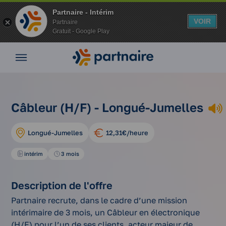
Partnaire - Intérim
VOIR
Partnaire
Gratuit - Google Play
Nos
offres
Nos
agences
nos
Vos
câbleur
Câbleur (H/F) - Longué-Jumelles
Accueil
offres
avantages
(h/f)
d'emplois
Nos
Longué-Jumelles
12,31€/heure
conseils
Espace
intérim
3 mois
entreprise
Mon
Description de l'offre
compte
Partnaire recrute, dans le cadre d’une mission
intérimaire de 3 mois, un Câbleur en électronique
(H/F) pour l’un de ses clients, acteur majeur de