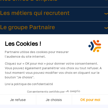
Les métiers qui recrutent
Le groupe Partnaire
Liens utiles
Les Cookies !
Partnaire utilise des cookies pour mesurer
l’audience du site internet.
Cliquez sur « OK pour moi » pour donner votre consentement.
Vous pouvez également paramétrer vos choix ou tout refuser. A
tout moment vous pouvez modifier vos choix en cliquant sur le
bouton "Je choisis".
Facebook
Instagram
LinkedIn
YouTube
2024
Lire la politique de confidentialité
©Partnaire
Consentements certifiés par
–
Je refuse
Je choisis
OK pour moi
Tous
droits
Axeptio consent