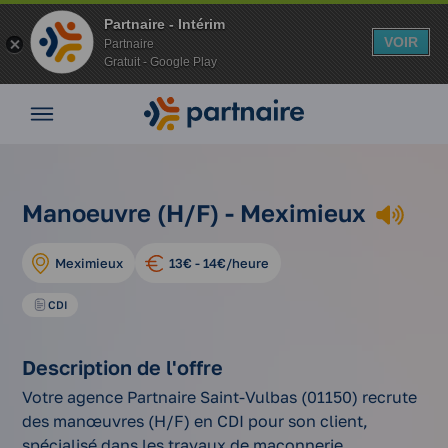
Partnaire - Intérim
VOIR
Partnaire
Gratuit - Google Play
Nos
offres
Nos
agences
nos
Vos
manoeuvre
Manoeuvre (H/F) - Meximieux
Accueil
offres
avantages
(h/f)
d'emplois
Nos
Meximieux
13€ - 14€/heure
conseils
Espace
CDI
entreprise
Mon
Description de l'offre
compte
Votre agence Partnaire Saint-Vulbas (01150) recrute
des manœuvres (H/F) en CDI pour son client,
spécialisé dans les travaux de maçonnerie,