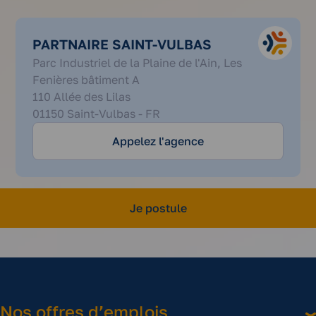
PARTNAIRE SAINT-VULBAS
Parc Industriel de la Plaine de l'Ain, Les
Fenières bâtiment A
04
110 Allée des Lilas
51
01150 Saint-Vulbas - FR
62
72
Appelez l'agence
10
Je postule
Nos offres d’emplois