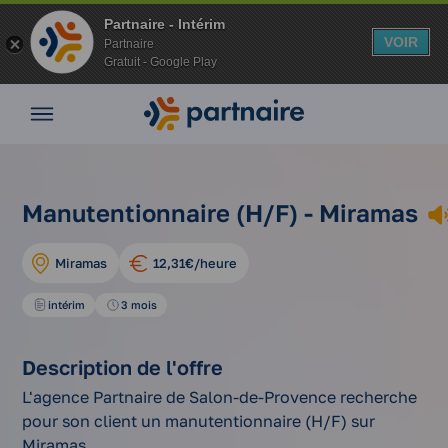
Partnaire - Intérim
VOIR
Partnaire
Gratuit - Google Play
Nos
offres
Nos
agences
nos
Vos
manutentionnaire
Manutentionnaire (H/F) - Miramas
Accueil
offres
avantages
(h/f)
d'emplois
Nos
Miramas
12,31€/heure
conseils
Espace
intérim
3 mois
entreprise
Mon
Description de l'offre
compte
L'agence Partnaire de Salon-de-Provence recherche
pour son client un manutentionnaire (H/F) sur
Miramas.