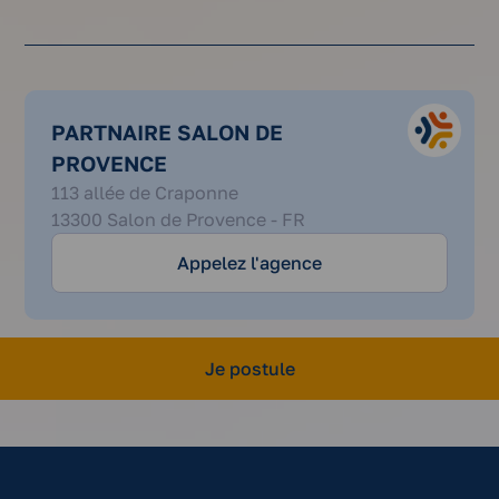
PARTNAIRE SALON DE
PROVENCE
04
113 allée de Craponne
42
13300 Salon de Provence - FR
11
12
Appelez l'agence
80
Je postule