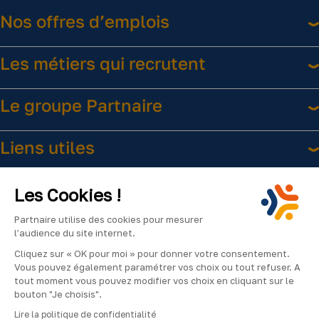
Nos offres d’emplois
Les métiers qui recrutent
Le groupe Partnaire
Liens utiles
Les Cookies !
Partnaire utilise des cookies pour mesurer
l’audience du site internet.
Cliquez sur « OK pour moi » pour donner votre consentement.
Facebook
Instagram
LinkedIn
YouTube
Vous pouvez également paramétrer vos choix ou tout refuser. A
2024
tout moment vous pouvez modifier vos choix en cliquant sur le
©Partnaire
bouton "Je choisis".
–
Lire la politique de confidentialité