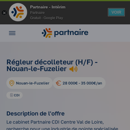
Partnaire - Intérim
VOIR
Partnaire
Gratuit - Google Play
Nos
offres
Nos
agences
nos
régleur
Vos
Régleur décolleteur (H/F) -
Accueil
offres
décolleteur
avantages
Nouan-le-Fuzelier
d'emplois
(h/f)
Nos
conseils
Nouan-le-Fuzelier
28 000€ - 35 000€/an
Espace
entreprise
CDI
Mon
compte
Description de l'offre
Le cabinet Partnaire CDI Centre Val de Loire,
recherche pour une industrie de pointe spécialisée