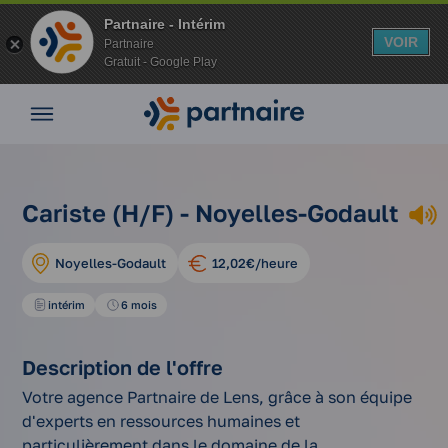
Partnaire - Intérim
VOIR
Partnaire
Gratuit - Google Play
Nos
offres
Nos
agences
nos
Vos
cariste
Cariste (H/F) - Noyelles-Godault
Accueil
offres
avantages
(h/f)
d'emplois
Nos
Noyelles-Godault
12,02€/heure
conseils
Espace
intérim
6 mois
entreprise
Mon
Description de l'offre
compte
Votre agence Partnaire de Lens, grâce à son équipe
d'experts en ressources humaines et
particulièrement dans le domaine de la