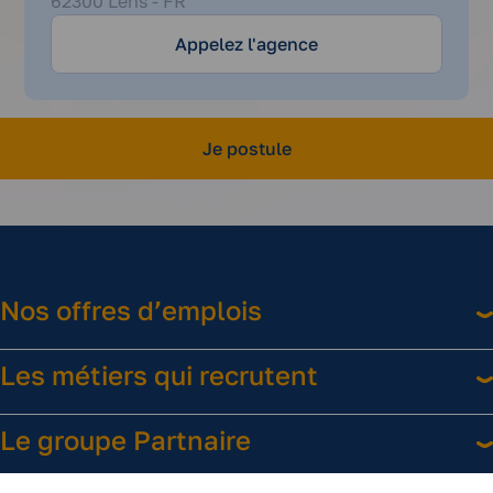
62300 Lens - FR
14
04
Appelez l'agence
00
Je postule
Nos offres d’emplois
Les métiers qui recrutent
Le groupe Partnaire