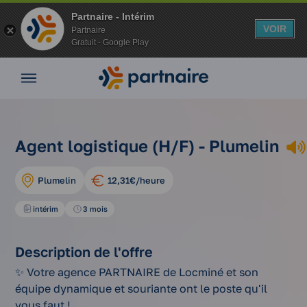
Partnaire - Intérim
VOIR
Partnaire
Gratuit - Google Play
Nos
offres
Nos
agences
nos
agent
Vos
Agent logistique (H/F) - Plumelin
Accueil
offres
logistique
avantages
d'emplois
(h/f)
Nos
Plumelin
12,31€/heure
conseils
Espace
intérim
3 mois
entreprise
Mon
Description de l'offre
compte
✨ Votre agence PARTNAIRE de Locminé et son
équipe dynamique et souriante ont le poste qu'il
vous faut !