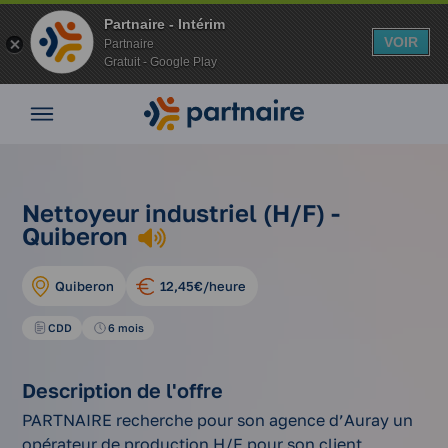
Partnaire - Intérim
VOIR
Partnaire
Gratuit - Google Play
Nos
offres
Nos
agences
nos
nettoyeur
Vos
Nettoyeur industriel (H/F) -
Accueil
offres
industriel
avantages
Quiberon
d'emplois
(h/f)
Nos
conseils
Quiberon
12,45€/heure
Espace
entreprise
CDD
6 mois
Mon
compte
Description de l'offre
PARTNAIRE recherche pour son agence d’Auray un
opérateur de production H/F pour son client