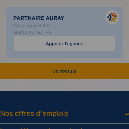
PARTNAIRE AURAY
02
2 rue Louis Billet
56
56400 Auray - FR
68
81
Appelez l'agence
50
Je postule
Nos offres d’emplois