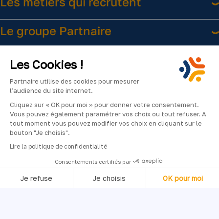
Les métiers qui recrutent
Le groupe Partnaire
Liens utiles
Les Cookies !
Partnaire utilise des cookies pour mesurer
l’audience du site internet.
Cliquez sur « OK pour moi » pour donner votre consentement.
Vous pouvez également paramétrer vos choix ou tout refuser. A
tout moment vous pouvez modifier vos choix en cliquant sur le
bouton "Je choisis".
Facebook
Instagram
LinkedIn
YouTube
2024
Lire la politique de confidentialité
©Partnaire
Consentements certifiés par
–
Je refuse
Je choisis
OK pour moi
Tous
droits
Axeptio consent
Plateforme de Gestion du Consentement : Personnalisez vos O
réservés