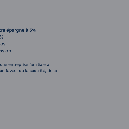
tre épargne à 5%
0%
ros
ission
une entreprise familiale à
n faveur de la sécurité, de la