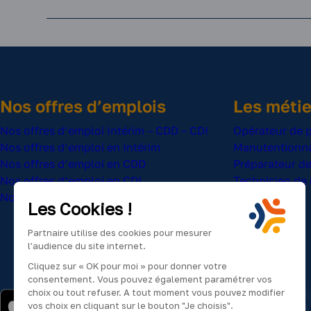
Nos offres d’emplois
Les métie
Nos offres d’emploi Intérim – CDD – CDI
Opérateur de 
Nos offres d’emploi en Intérim
Manutentionna
Nos offres d’emploi en CDD
Préparateur 
Nos offres d’emploi en CDI
Technicien de
Nos offres d’emploi saisonnier
Chauffeur PL
Les Cookies !
Cariste
Partnaire utilise des cookies pour mesurer
l’audience du site internet.
Cliquez sur « OK pour moi » pour donner votre
consentement. Vous pouvez également paramétrer vos
choix ou tout refuser. A tout moment vous pouvez modifier
vos choix en cliquant sur le bouton "Je choisis".