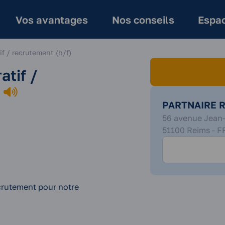
Vos avantages
Nos conseils
Espac
if / recrutement (h/f)
atif /
PARTNAIRE 
56 avenue Jean
51100 Reims - F
Appelez
l'agence
crutement pour notre