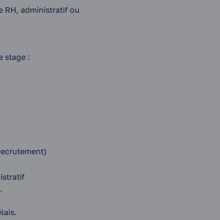
 RH, administratif ou
e stage :
 recrutement)
stratif
.
lais.