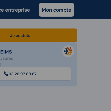
e entreprise
Mon compte
Je postule
REIMS
-Jaurès
R
03 26 97 89 67