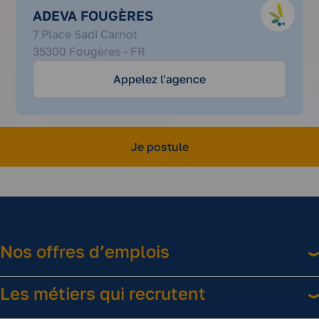
ADEVA FOUGÈRES
02
7 Place Sadi Carnot
30
35300 Fougères - FR
26
03
Appelez l'agence
03
Je postule
Nos offres d’emplois
Les métiers qui recrutent