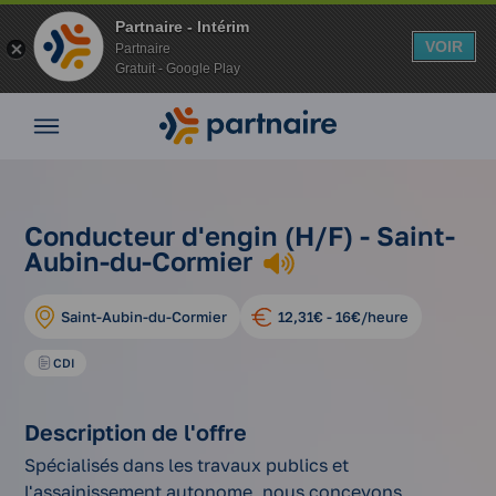
Partnaire - Intérim
VOIR
Partnaire
Gratuit - Google Play
Nos
offres
Nos
agences
nos
conducteur
Vos
Conducteur d'engin (H/F) - Saint-
Accueil
offres
d'engin
avantages
Aubin-du-Cormier
d'emplois
(h/f)
Nos
conseils
Saint-Aubin-du-Cormier
12,31€ - 16€/heure
Espace
entreprise
CDI
Mon
compte
Description de l'offre
Spécialisés dans les travaux publics et
l'assainissement autonome, nous concevons,