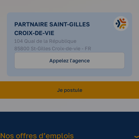
PARTNAIRE SAINT-GILLES
CROIX-DE-VIE
02
104 Quai de la République
51
85800 St-Gilles Croix-de-vie - FR
54
78
Appelez l'agence
12
Je postule
Nos offres d’emplois