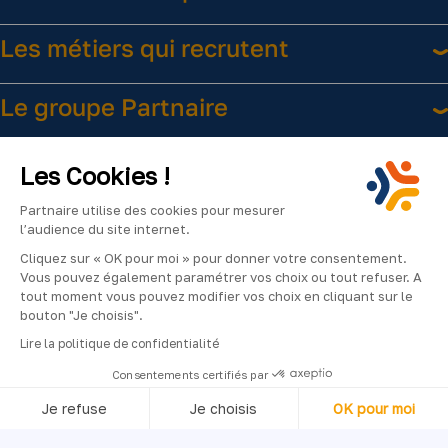
Les métiers qui recrutent
Le groupe Partnaire
Liens utiles
Les Cookies !
Partnaire utilise des cookies pour mesurer
l’audience du site internet.
Cliquez sur « OK pour moi » pour donner votre consentement.
Vous pouvez également paramétrer vos choix ou tout refuser. A
tout moment vous pouvez modifier vos choix en cliquant sur le
bouton "Je choisis".
Facebook
Instagram
LinkedIn
YouTube
2024
Lire la politique de confidentialité
©Partnaire
Consentements certifiés par
–
Je refuse
Je choisis
OK pour moi
Tous
droits
Axeptio consent