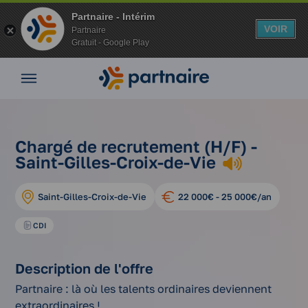
Partnaire - Intérim
VOIR
Partnaire
Gratuit - Google Play
Nos
offres
Nos
agences
nos
chargé de
Vos
Chargé de recrutement (H/F) -
Accueil
offres
recrutement
avantages
Saint-Gilles-Croix-de-Vie
d'emplois
(h/f)
Nos
conseils
Saint-Gilles-Croix-de-Vie
22 000€ - 25 000€/an
Espace
entreprise
CDI
Mon
compte
Description de l'offre
Partnaire : là où les talents ordinaires deviennent
extraordinaires !