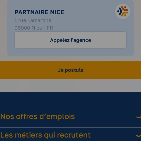
PARTNAIRE NICE
04
1 rue Lamartine
51
06000 Nice - FR
08
40
Appelez l'agence
05
Je postule
Nos offres d’emplois
Les métiers qui recrutent