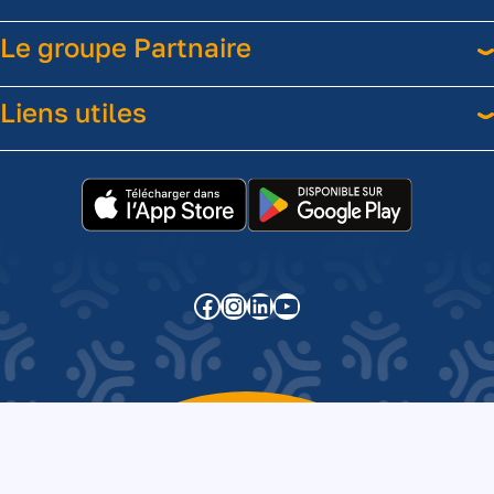
Le groupe Partnaire
Liens utiles
Facebook
Instagram
LinkedIn
YouTube
2024
©Partnaire
–
Tous
droits
réservés