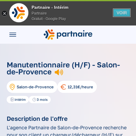
Partnaire - Intérim
VOIR
Partnaire
Gratuit - Google Play
Nos
offres
Nos
agences
nos
Vos
manutentionnaire
Manutentionnaire (H/F) - Salon-
Accueil
offres
avantages
(h/f)
de-Provence
d'emplois
Nos
conseils
Salon-de-Provence
12,31€/heure
Espace
entreprise
intérim
3 mois
Mon
compte
Description de l'offre
L'agence Partnaire de Salon-de-Provence recherche
pour son client un chargeur/déchargeur (H/F) sur