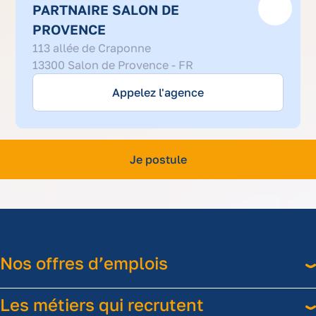
PARTNAIRE SALON DE
PROVENCE
04
113 allée de Craponne
42
13300 Salon de Provence - FR
11
12
Appelez l'agence
80
Je postule
Nos offres d’emplois
Les métiers qui recrutent