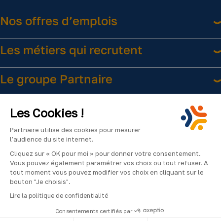
Nos offres d’emplois
Les métiers qui recrutent
Le groupe Partnaire
Liens utiles
Les Cookies !
Partnaire utilise des cookies pour mesurer
l’audience du site internet.
Cliquez sur « OK pour moi » pour donner votre consentement.
Vous pouvez également paramétrer vos choix ou tout refuser. A
tout moment vous pouvez modifier vos choix en cliquant sur le
bouton "Je choisis".
Facebook
Instagram
LinkedIn
YouTube
2024
Lire la politique de confidentialité
©Partnaire
Consentements certifiés par
–