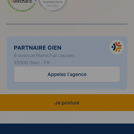
PARTNAIRE GIEN
02
6 avenue Maréchal Leclerc
36
45500 Gien - FR
79
90
Appelez l'agence
10
Je postule