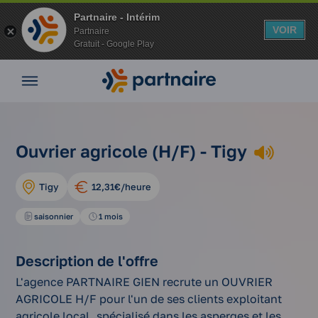
Partnaire - Intérim
VOIR
Partnaire
Gratuit - Google Play
Nos
offres
Nos
agences
nos
ouvrier
Vos
Ouvrier agricole (H/F) - Tigy
Accueil
offres
agricole
avantages
d'emplois
(h/f)
Nos
Tigy
12,31€/heure
conseils
Espace
saisonnier
1 mois
entreprise
Mon
Description de l'offre
compte
L'agence PARTNAIRE GIEN recrute un OUVRIER
AGRICOLE H/F pour l'un de ses clients exploitant
agricole local, spécialisé dans les asperges et les