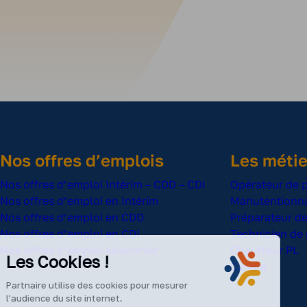
Nos offres d’emplois
Les métie
Nos offres d’emploi Intérim – CDD – CDI
Opérateur de 
Nos offres d’emploi en Intérim
Manutentionna
Nos offres d’emploi en CDD
Préparateur 
Nos offres d’emploi en CDI
Technicien de
Nos offres d’emploi saisonnier
Chauffeur PL
Les Cookies !
Cariste
Partnaire utilise des cookies pour mesurer
l’audience du site internet.