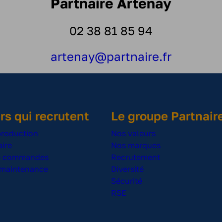
Partnaire Artenay
02 38 81 85 94
artenay@partnaire.fr
rs qui recrutent
Le groupe Partnair
production
Nos valeurs
ire
Nos marques
de commandes
Recrutement
 maintenance
Diversité
Sécurité
RSE