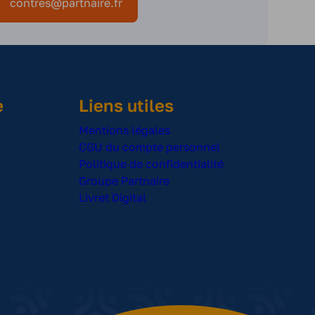
contres@partnaire.fr
selon profil) Heures supplémentaires rémunérées
Primes : Prime de présentéisme (6% du salaire brut)
dès le passage en CDI Prise de poste : Rentrée de
septembre (Intérim / évolutif)
e
Liens utiles
Mentions légales
CGU du compte personnel
Politique de confidentialité
Groupe Partnaire
Livret Digital