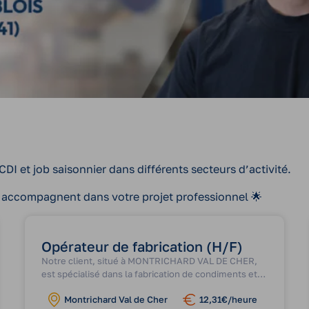
I et job saisonnier dans différents secteurs d’activité.
s accompagnent dans votre projet professionnel 🌟
Opérateur de fabrication (H/F)
Notre client, situé à MONTRICHARD VAL DE CHER,
est spécialisé dans la fabrication de condiments et
assaisonnements. Avec une taille d’entreprise de 50
Montrichard Val de Cher
12,31€/heure
à 99 salariés, il s’agit d’une entreprise dynamique et