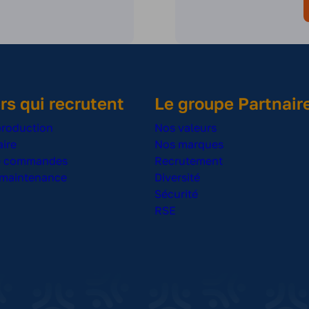
Gérer l’outillage : installer et entretenir les moules
selon le planning. 🛡️ Sécurité & Environnement de
travail Respect strict des consignes de sécurité et
port des EPI obligatoire. Évolution dans un
environnement industriel dynamique (hors cadre
verdoyant).
rs qui recrutent
Le groupe Partnair
production
Nos valeurs
ire
Nos marques
de commandes
Recrutement
 maintenance
Diversité
Sécurité
RSE