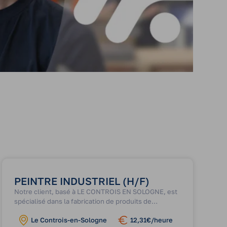
PEINTRE INDUSTRIEL (H/F)
Notre client, basé à LE CONTROIS EN SOLOGNE, est
spécialisé dans la fabrication de produits de
consommation courante en matières plastiques.
Le Controis-en-Sologne
12,31€/heure
Cette entreprise compte entre 20 et 49 salariés.