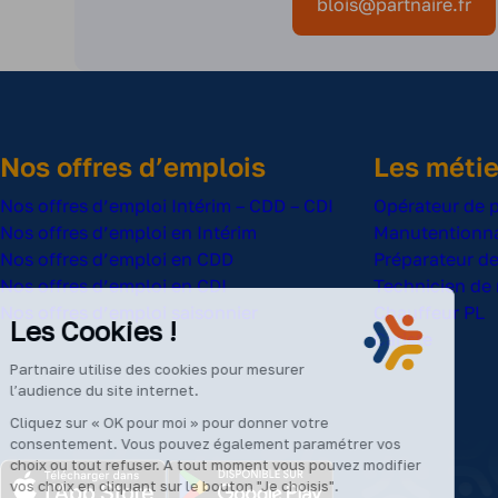
blois@partnaire.fr
Nos offres d’emplois
Les métie
Nos offres d’emploi Intérim – CDD – CDI
Opérateur de 
Nos offres d’emploi en Intérim
Manutentionna
Nos offres d’emploi en CDD
Préparateur 
Nos offres d’emploi en CDI
Technicien de
Nos offres d’emploi saisonnier
Chauffeur PL
Les Cookies !
Cariste
Partnaire utilise des cookies pour mesurer
l’audience du site internet.
Cliquez sur « OK pour moi » pour donner votre
consentement. Vous pouvez également paramétrer vos
choix ou tout refuser. A tout moment vous pouvez modifier
vos choix en cliquant sur le bouton "Je choisis".