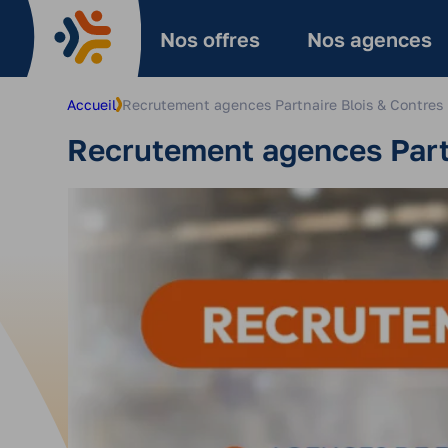
Aller
au
Nos offres
Nos agences
contenu
Accueil
Recrutement agences Partnaire Blois & Contres
Recrutement agences Part