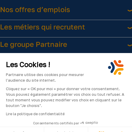
Nos offres d’emplois
Les métiers qui recrutent
Le groupe Partnaire
Liens utiles
Les Cookies !
Partnaire utilise des cookies pour mesurer
l’audience du site internet.
Cliquez sur « OK pour moi » pour donner votre consentement.
Vous pouvez également paramétrer vos choix ou tout refuser. A
tout moment vous pouvez modifier vos choix en cliquant sur le
bouton "Je choisis".
Facebook
Instagram
LinkedIn
YouTube
2024
Lire la politique de confidentialité
©Partnaire
Consentements certifiés par
–