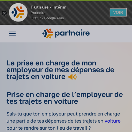
Partnaire - Intérim
VOIR
Partnaire
Gratuit - Google Play
Aller
Nos
au
offres
contenu
Nos
agences
Se
La prise
Vos
Se
La prise en charge de mon
rendre
en charge
avantages
Mobilité
rendre
employeur de mes dépenses de
Mon
sur son
de mon
Vos
sur
sur
Nos
trajets en voiture
moyen de
lieu de
employeur
Accueil
avantages
votre
son
conseils
transport
mission
de mes
en intérim
lieu de
lieu
Espace
personnel
d’intérim
dépenses
travail
de
Prise en charge de l’employeur de
entreprise
en
de trajets
travail
tes trajets en voiture
voiture
en voiture
Mon
compte
Sais-tu que ton employeur peut prendre en charge
une partie de tes dépenses de tes trajets en
voiture
pour te rendre sur ton lieu de travail ?