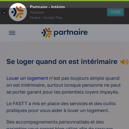
Partnaire - Intérim
VOIR
Partnaire
Gratuit - Google Play
Aller
Nos
au
offres
contenu
Nos
agences
Se loger
Vos
Vos
Se loger quand on est intérimaire
quand on
avantages
Accueil
avantages
est
en intérim
Nos
intérimaire
Louer un logement
n’est pas toujours simple quand
conseils
on est intérimaire, surtout lorsque personne ne peut
Espace
se porter garant pour les potentiels loyers impayés.
entreprise
Mon
Le FASTT a mis en place des services et des outils
compte
pratiques pour vous aider à louer un logement.
Des accompagnements personnalisés et des
garanties vous seront bien utiles afin de rassurer