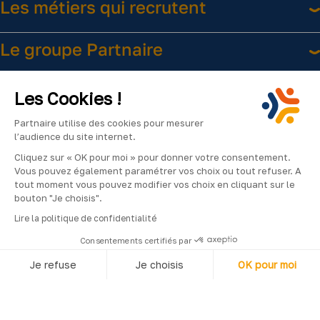
Les métiers qui recrutent
Le groupe Partnaire
Liens utiles
Les Cookies !
Partnaire utilise des cookies pour mesurer
l’audience du site internet.
Cliquez sur « OK pour moi » pour donner votre consentement.
Vous pouvez également paramétrer vos choix ou tout refuser. A
tout moment vous pouvez modifier vos choix en cliquant sur le
bouton "Je choisis".
Facebook
Instagram
LinkedIn
YouTube
2024
Lire la politique de confidentialité
©Partnaire
Consentements certifiés par
–
Je refuse
Je choisis
OK pour moi
Tous
droits
Axeptio consent
Plateforme de Gestion du Consentement : Personnalisez vos O
réservés