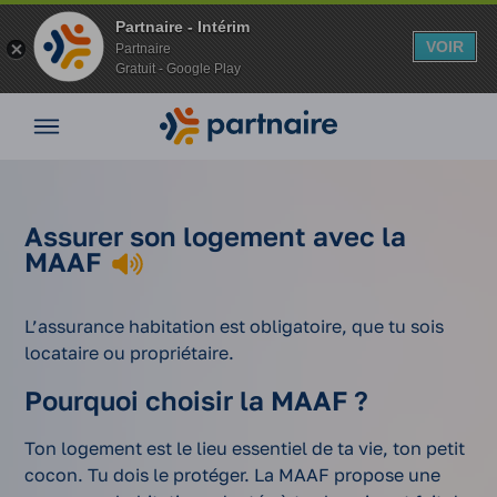
Partnaire - Intérim
VOIR
Partnaire
Gratuit - Google Play
Aller
Nos
au
offres
contenu
Nos
agences
Assurer
Quel
Vos
A
Assurer son logement avec la
Se loger
son
assureur
Quelle
avantages
Vos
MAAF
quand on
logement
choisir pour
assurance
Accueil
avantages
Nos
est
quand on
son
habitation
en intérim
a
conseils
intérimaire
est
assurance
choisir ?
L’assurance habitation est obligatoire, que tu sois
Espace
intérimaire
habitation ?
locataire ou propriétaire.
entreprise
Mon
Pourquoi choisir la MAAF ?
compte
Ton logement est le lieu essentiel de ta vie, ton petit
cocon. Tu dois le protéger. La MAAF propose une