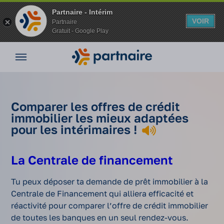
Partnaire - Intérim
VOIR
Partnaire
Gratuit - Google Play
Aller
Nos
au
offres
contenu
Nos
agences
Comparer
Vos
Comparer les offres de crédit
Comment
offres de
avantages
Comment
immobilier les mieux adaptées
Se loger
obtenir un
crédit
Vos
devenir
Nos
pour les intérimaires !
quand on
crédit
immobilie
Accueil
avantages
propriétaire
conseils
est
immobilier
les mieux
en intérim
en étant
Espace
intérimaire
en étant
adaptées
intérimaire ?
La Centrale de financement
entreprise
intérimaire ?
pour les
intérimair
Mon
Tu peux déposer ta demande de prêt immobilier à la
compte
Centrale de Financement qui alliera efficacité et
réactivité pour comparer l’offre de crédit immobilier
de toutes les banques en un seul rendez-vous.