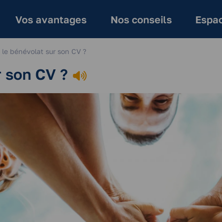
Vos avantages
Nos conseils
Espac
 le bénévolat sur son CV ?
r son CV ?