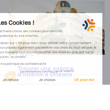
Les Cookies !
Partnaire utilise des cookies pour mesurer
l’audience du site internet.
Cliquez sur « OK pour moi » pour donner votre consentement.
Vous pouvez également paramétrer vos choix ou tout refuser. A
tout moment vous pouvez modifier vos choix en cliquant sur le
4
min
bouton "Je choisis".
Lire la politique de confidentialité
Trouver une agence
Consentements certifiés par
d’intérim à Orléans
Je refuse
Je choisis
OK pour moi
Nos agences et bureaux vous proposent
Axeptio consent
une offre globale en matière de,
Plateforme de Gestion du Consentement : Personnalisez vos O
recrutement en CDD et CDI, CDII, intérim
Notre plateforme vous permet d'adapter et de gérer vos paramètr