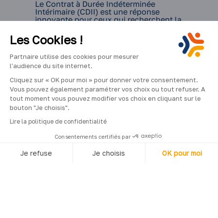
Le Contrat à Durée Indéterminée
Intérimaire (CDII) est une réponse
innovante pour ceux qui recherchent la
flexibilité de l’intérim tout…
Les Cookies !
Partnaire utilise des cookies pour mesurer
l’audience du site internet.
Cliquez sur « OK pour moi » pour donner votre consentement.
Vous pouvez également paramétrer vos choix ou tout refuser. A
tout moment vous pouvez modifier vos choix en cliquant sur le
bouton "Je choisis".
Lire la politique de confidentialité
Consentements certifiés par
Je refuse
Je choisis
OK pour moi
4
min
Axeptio consent
Plateforme de Gestion du Consentement : Personnalisez vos O
Trouver une agence
Notre plateforme vous permet d'adapter et de gérer vos paramètr
d’intérim à Orléans