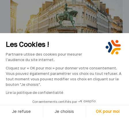
Les Cookies !
4
min
Partnaire utilise des cookies pour mesurer
l’audience du site internet.
Trouver une agence
Cliquez sur « OK pour moi » pour donner votre consentement.
d’intérim à Orléans
Vous pouvez également paramétrer vos choix ou tout refuser. A
tout moment vous pouvez modifier vos choix en cliquant sur le
Nos agences et bureaux vous proposent
bouton "Je choisis".
une offre globale en matière de,
Lire la politique de confidentialité
recrutement en CDD et CDI, CDII, intérim
Consentements certifiés par
Je refuse
Je choisis
OK pour moi
Axeptio consent
Plateforme de Gestion du Consentement : Personnalisez vos O