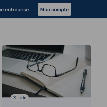
e entreprise
Mon compte
4
min