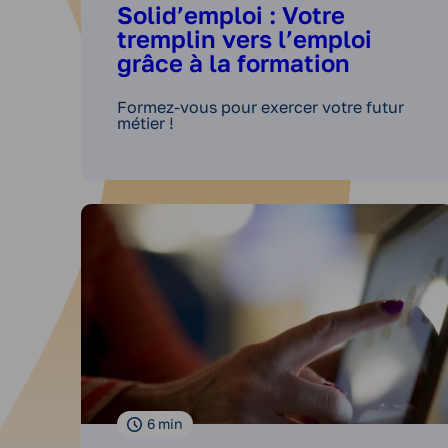
Solid’emploi : Votre
tremplin vers l’emploi
grâce à la formation
Formez-vous pour exercer votre futur
métier !
6
min