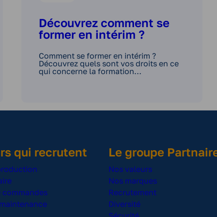
Découvrez comment se
former en intérim ?
Comment se former en intérim ?
Découvrez quels sont vos droits en ce
qui concerne la formation…
rs qui recrutent
Le groupe Partnair
production
Nos valeurs
ire
Nos marques
de commandes
Recrutement
 maintenance
Diversité
Sécurité