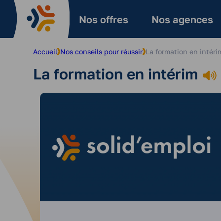
Aller
au
Nos offres
Nos agences
contenu
Accueil
Nos conseils pour réussir
La formation en intéri
La formation en intérim