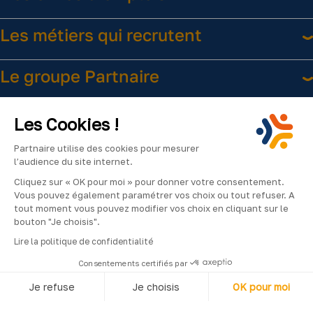
Les métiers qui recrutent
Le groupe Partnaire
Liens utiles
Les Cookies !
Partnaire utilise des cookies pour mesurer
l’audience du site internet.
Cliquez sur « OK pour moi » pour donner votre consentement.
Vous pouvez également paramétrer vos choix ou tout refuser. A
tout moment vous pouvez modifier vos choix en cliquant sur le
bouton "Je choisis".
Facebook
Instagram
LinkedIn
YouTube
2024
Lire la politique de confidentialité
©Partnaire
Consentements certifiés par
–
Je refuse
Je choisis
OK pour moi
Tous
droits
Axeptio consent