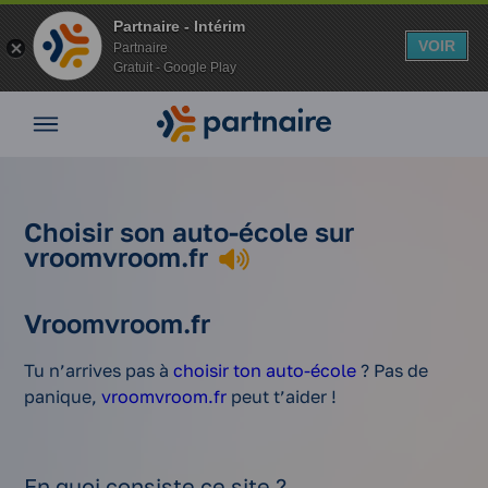
Partnaire - Intérim
VOIR
Partnaire
Gratuit - Google Play
Aller
Nos
au
offres
contenu
Nos
agences
Mes
Vos
Choisir son auto-école sur
Mobilité
outils
Passer le
Comment
avantages
vroomvroom.fr
Vos
sur
pour
permis
choisir son
Choisi
Nos
Accueil
avantages
votre
devenir
quand on
auto-école
auto-é
conseils
en intérim
lieu de
mobile
est
en étant
vroom
Vroomvroom.fr
Espace
travail
en
intérimaire
intérimaire ?
entreprise
intérim
Tu n’arrives pas à
choisir ton auto-école
? Pas de
Mon
panique,
vroomvroom.fr
peut t’aider !
compte
En quoi consiste ce site ?