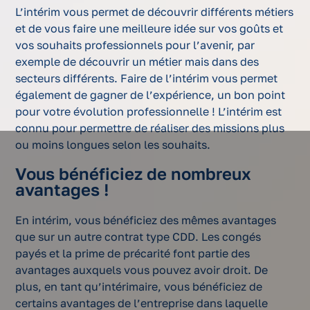
L’intérim vous permet de découvrir différents métiers
et de vous faire une meilleure idée sur vos goûts et
vos souhaits professionnels pour l’avenir, par
exemple de découvrir un métier mais dans des
secteurs différents. Faire de l’intérim vous permet
également de gagner de l’expérience, un bon point
pour votre évolution professionnelle ! L’intérim est
connu pour permettre de réaliser des missions plus
ou moins longues selon les souhaits.
Vous bénéficiez de nombreux
avantages !
En intérim, vous bénéficiez des mêmes avantages
que sur un autre contrat type CDD. Les congés
payés et la prime de précarité font partie des
avantages auxquels vous pouvez avoir droit. De
plus, en tant qu’intérimaire, vous bénéficiez de
certains avantages de l’entreprise dans laquelle