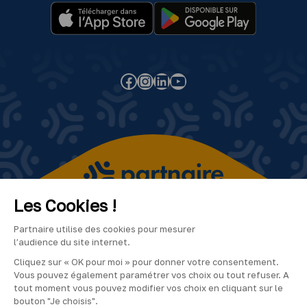
Facebook
Instagram
LinkedIn
YouTube
2024
©Partnaire
–
Tous
droits
réservés
Les Cookies !
Partnaire utilise des cookies pour mesurer
l’audience du site internet.
Cliquez sur « OK pour moi » pour donner votre consentement.
Vous pouvez également paramétrer vos choix ou tout refuser. A
tout moment vous pouvez modifier vos choix en cliquant sur le
bouton "Je choisis".